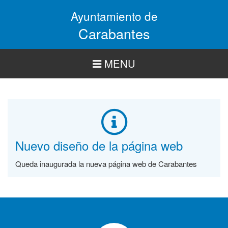
Pasar
Ayuntamiento de
al
contenido
Carabantes
principal
MENU
Nuevo diseño de la página web
Queda inaugurada la nueva página web de Carabantes