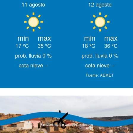
11 agosto
12 agosto
min
max
min
max
17 ºC
35 ºC
18 ºC
36 ºC
prob. lluvia 0 %
prob. lluvia 0 %
cota nieve --
cota nieve --
Fuente:
AEMET
Bienvenidos a la web de Carabantes