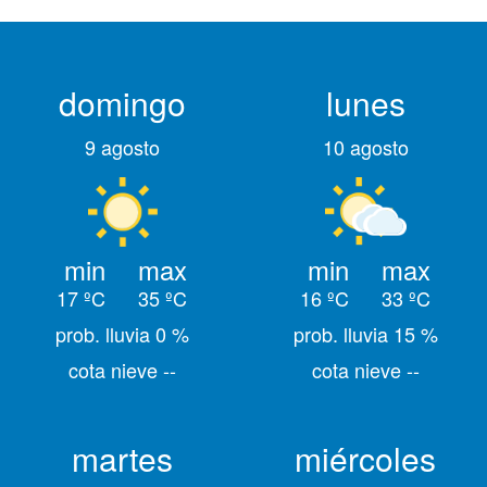
domingo
lunes
9 agosto
10 agosto
min
max
min
max
17 ºC
35 ºC
16 ºC
33 ºC
prob. lluvia 0 %
prob. lluvia 15 %
cota nieve --
cota nieve --
martes
miércoles